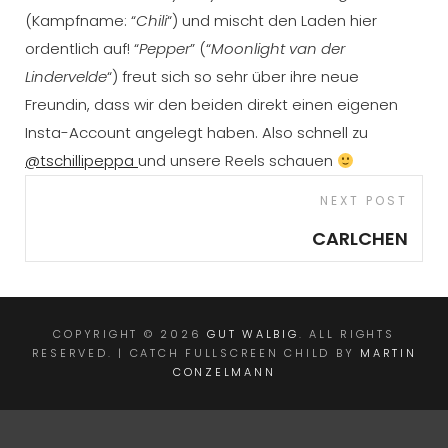
(Kampfname: “
Chili
“) und mischt den Laden hier
ordentlich auf! “
Pepper
” (“
Moonlight van der
Lindervelde
“) freut sich so sehr über ihre neue
Freundin, dass wir den beiden direkt einen eigenen
Insta-Account angelegt haben. Also schnell zu
@tschillipeppa
und unsere Reels schauen
Beitragsnavigation
Next
NEXT POST
Post
CARLCHEN
COPYRIGHT © 2026
GUT WALBIG
. ALL RIGHTS
RESERVED. | CATCH FULLSCREEN CHILD BY
MARTIN
CONZELMANN